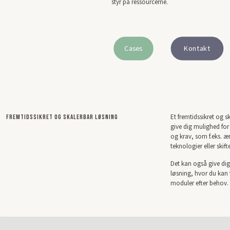
styr på ressourcerne.
Cases
Kontakt
Et fremtidssikret og s
Fremtidssikret og skalerbar løsning​
give
dig mulighed for 
og krav,
som f.eks. æ
teknologier eller
skif
Det kan også give di
løsning,
hvor du kan t
moduler efter
behov.​