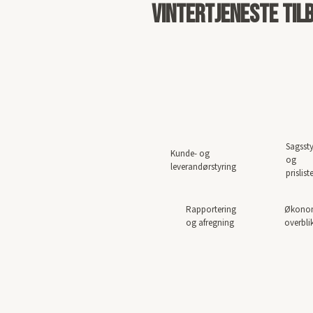
Vintertjeneste til
Sagssty
Kunde- og
og
leverandørstyring
prisliste
Rapportering
Økono
og afregning​
overblik