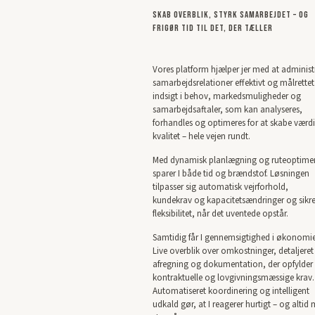
Skab overblik, styrk samarbejdet – og
frigør tid til det, der tæller
Vores platform hjælper jer med at administ
samarbejdsrelationer effektivt og målrettet
indsigt i behov, markedsmuligheder og
samarbejdsaftaler, som kan analyseres,
forhandles og optimeres for at skabe værd
kvalitet – hele vejen rundt.
Med dynamisk planlægning og ruteoptime
sparer I både tid og brændstof. Løsningen
tilpasser sig automatisk vejrforhold,
kundekrav og kapacitetsændringer og sikre
fleksibilitet, når det uventede opstår.
Samtidig får I gennemsigtighed i økonomi
Live overblik over omkostninger, detaljeret
afregning og dokumentation, der opfylder
kontraktuelle og lovgivningsmæssige krav.
Automatiseret koordinering og intelligent
udkald gør, at I reagerer hurtigt – og altid