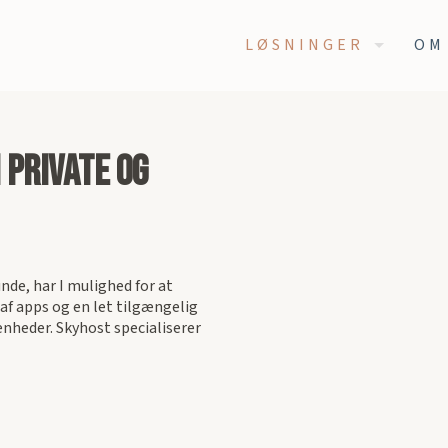
LØSNINGER
OM
 private og
nde, har I mulighed for at
af apps og en let tilgængelig
nheder. Skyhost specialiserer