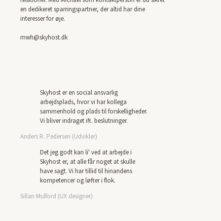
relationer. Med Michael som kontaktperson er du sikret
en dedikeret sparringspartner, der altid har dine
interesser for øje.
mwh@skyhost.dk
Skyhost er en social ansvarlig
arbejdsplads, hvor vi har kollega
sammenhold og plads til forskelligheder.
Vi bliver indraget ift. beslutninger.
Anders R. Pedersen (Udvikler)
Det jeg godt kan li' ved at arbejde i
Skyhost er, at alle får noget at skulle
have sagt. Vi har tillid til hinandens
kompetencer og løfter i flok.
Sillan Mulford (UX designer)