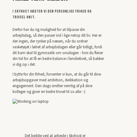
I Skyhost vægter vi den personlige frihed og
trivsel højt.
Derfor har du rig mulighed for at tilpasse din
arbejdsdag, så den passer ind i lige netop dit liv. Her er
der ingen, der rynker på næsen, når du ordner
vasketøjet i løbet af arbejdsdagen eller går tidligt, fordi
dit barn skal til gymnastik om onsdagen - hvis du flexer
din tid for at få en bedre balance i familielivet, så bakker
vi dig op i det.
I bytte for din frihed, forventer vi kun, at du går til dine
arbejdsopgaver med ambition, dedikation og
engagement. Den slags smitter nemlig af på dine
kolleger og giver en bedre trivsel til os alle :-)
Det bedste ved at arbejde i Skyhost er