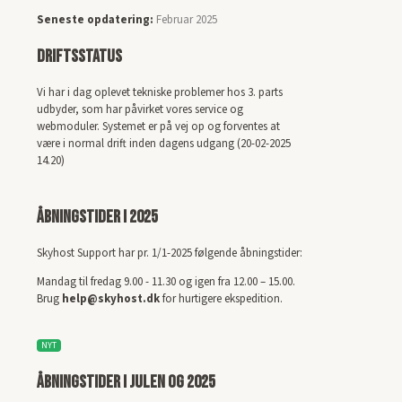
Seneste opdatering:
Februar 2025
Driftsstatus
Vi har i dag oplevet tekniske problemer hos 3. parts
udbyder, som har påvirket vores service og
webmoduler. Systemet er på vej op og forventes at
være i normal drift inden dagens udgang (20-02-2025
14.20)
Åbningstider i 2025
Skyhost Support har pr. 1/1-2025 følgende åbningstider:
Mandag til fredag 9.00 - 11.30 og igen fra 12.00 – 15.00.
Brug
help@skyhost.dk
for hurtigere ekspedition.
NYT
Åbningstider i julen og 2025