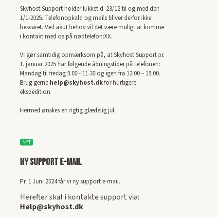
Skyhost Support holder lukket d. 23/12 til og med den
1/1-2025. Telefonopkald og mails bliver derfor ikke
besvaret. Ved akut behov vil det være muligt at komme
i kontakt med os på nødtelefon:XX.
Vi gør samtidig opmærksom på, at Skyhost Support pr.
1. januar 2025 har følgende åbningstider på telefonen:
Mandag til fredag 9.00 - 11.30 og igen fra 12.00 – 15.00.
Brug gerne
help@skyhost.dk
for hurtigere
ekspedition.
Hermed ønskes en rigtig glædelig jul.
NYT
NY Support e-mail
Pr. 1 Juni 2024 får vi ny support e-mail.
Herefter skal i kontakte support via:
Help@skyhost.dk