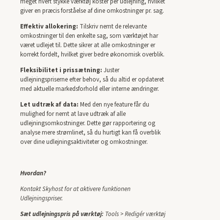
meget hvert stykke værktøj koster per udlejning, hvilket
giver en præcis forståelse af dine omkostninger pr. sag.
Effektiv allokering:
Tilskriv nemt de relevante
omkostninger til den enkelte sag, som værktøjet har
været udlejet til. Dette sikrer at alle omkostninger er
korrekt fordelt, hvilket giver bedre økonomisk overblik.
Fleksibilitet i prissætning:
Juster
udlejningspriserne efter behov, så du altid er opdateret
med aktuelle markedsforhold eller interne ændringer.
Let udtræk af data:
Med den nye feature får du
mulighed for nemt at lave udtræk af alle
udlejningsomkostninger. Dette gør rapportering og
analyse mere strømlinet, så du hurtigt kan få overblik
over dine udlejningsaktiviteter og omkostninger.
Hvordan?
Kontakt Skyhost for at aktivere funktionen
Udlejningspriser.
Sæt udlejningspris på værktøj:
Tools > Redigér værktøj